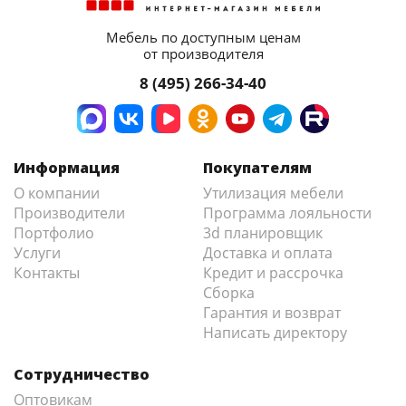
Мебель по доступным ценам
от производителя
8 (495) 266-34-40
Информация
Покупателям
О компании
Утилизация мебели
Производители
Программа лояльности
Портфолио
3d планировщик
Услуги
Доставка и оплата
Контакты
Кредит и рассрочка
Сборка
Гарантия и возврат
Написать директору
Сотрудничество
Оптовикам