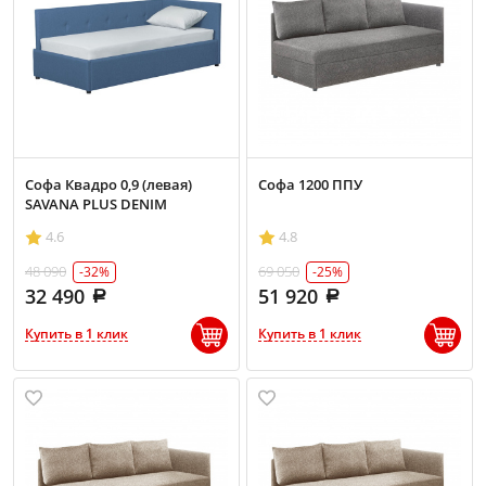
Софа Квадро 0,9 (левая)
Софа 1200 ППУ
SAVANA PLUS DENIM
4.6
4.8
48 090
69 050
-32%
-25%
32 490
51 920
Купить в 1 клик
Купить в 1 клик