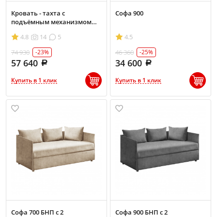
Кровать - тахта с
Софа 900
подъёмным механизмом
Классика 1400 БНП
4.8
14
5
4.5
74 930
46 360
-23%
-25%
57 640
34 600
Купить в 1 клик
Купить в 1 клик
Софа 700 БНП с 2
Софа 900 БНП с 2