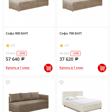
Софа 900 БНП
Софа 700 БНП
4.8
4.8
77 810
49 280
-26%
-24%
57 640
37 620
Купить в 1 клик
Купить в 1 клик