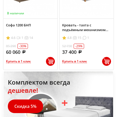
В наличии
Софа 1200 БНП
Кровать - тахта с
подъёмным механизмом
Классика 1400 без матраса
4.6
1
14
4.8
15
1
85 290
52 730
-30%
-29%
60 060
37 400
Купить в 1 клик
Купить в 1 клик
Комплектом всегда
дешевле!
Скидка 5%