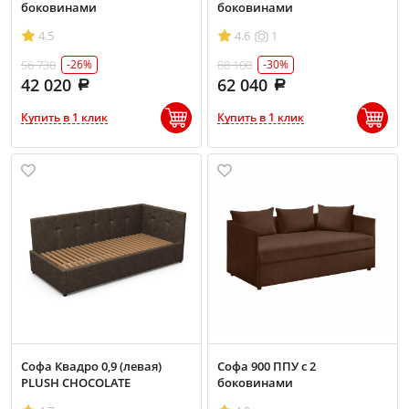
боковинами
боковинами
4.5
4.6
1
56 730
88 100
-26%
-30%
42 020
62 040
Купить в 1 клик
Купить в 1 клик
Софа Квадро 0,9 (левая)
Софа 900 ППУ с 2
PLUSH CHOCOLATE
боковинами