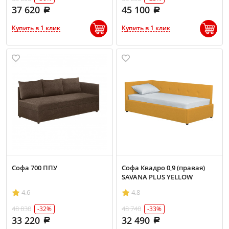
37 620
45 100
Купить в 1 клик
Купить в 1 клик
Софа 700 ППУ
Софа Квадро 0,9 (правая)
SAVANA PLUS YELLOW
4.6
4.8
48 830
48 740
-32%
-33%
33 220
32 490