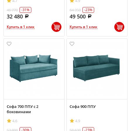
4.7
4.9
46 770
64 350
-31%
-23%
32 480
49 500
Купить в 1 клик
Купить в 1 клик
Софа 700 ППУ с 2
Софа 900 ППУ
боковинами
4.6
4.9
53 800
58 630
-30%
-23%