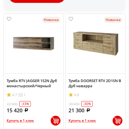
Новинка
Новинка
Тумба RTV JAGGER 1S2N Дуб
Тумба DOORSET RTV 2D1SN B
монастырский/Черный
Дуб наварра
4.7
1
4.8
22 980
30 460
-33%
-30%
15 420
21 300
Купить в 1 клик
Купить в 1 клик