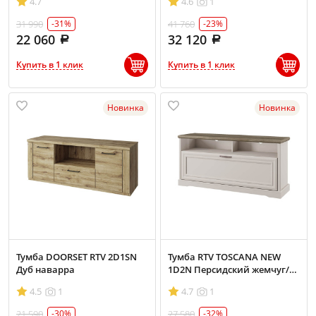
4.7
4.6
1
31 990
41 760
-31%
-23%
22 060
32 120
Купить в 1 клик
Купить в 1 клик
Новинка
Новинка
Тумба DOORSET RTV 2D1SN
Тумба RTV TOSCANA NEW
Дуб наварра
1D2N Персидский жемчуг/
Каньон
4.5
1
4.7
1
21 590
27 580
-30%
-32%