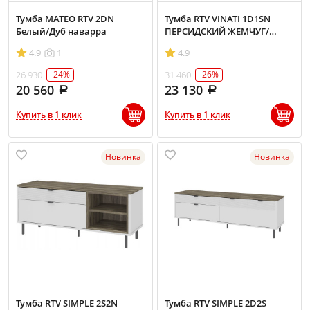
Тумба MATEO RTV 2DN
Тумба RTV VINATI 1D1SN
Белый/Дуб наварра
ПЕРСИДСКИЙ ЖЕМЧУГ/
АМАРОК
4.9
1
4.9
26 930
31 460
-24%
-26%
20 560
23 130
Купить в 1 клик
Купить в 1 клик
Новинка
Новинка
Тумба RTV SIMPLE 2S2N
Тумба RTV SIMPLE 2D2S