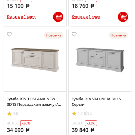
15 100
18 760
Купить в 1 клик
Купить в 1 клик
Новинка
Новинка
Тумба RTV TOSCANA NEW
Тумба RTV VALENCIA 3D1S
3D1S Персидский жемчуг/
Серый
Каньон
4.8
4.7
2
46 830
58 560
-26%
-32%
34 690
39 840