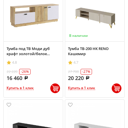
В наличии
Тумба под ТВ Моди дуб
Тумба ТВ-200 НК RENO
крафт золотой/белое
Кашемир
дерево
4.8
4.7
22 220
27 700
-26%
-27%
16 460
20 220
Купить в 1 клик
Купить в 1 клик