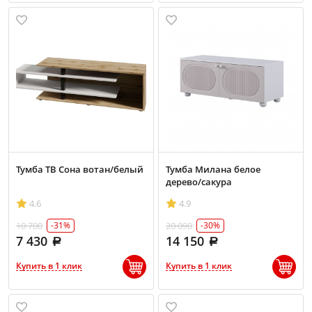
Тумба ТВ Сона вотан/белый
Тумба Милана белое
дерево/сакура
4.6
4.9
10 700
20 090
-31%
-30%
7 430
14 150
Купить в 1 клик
Купить в 1 клик