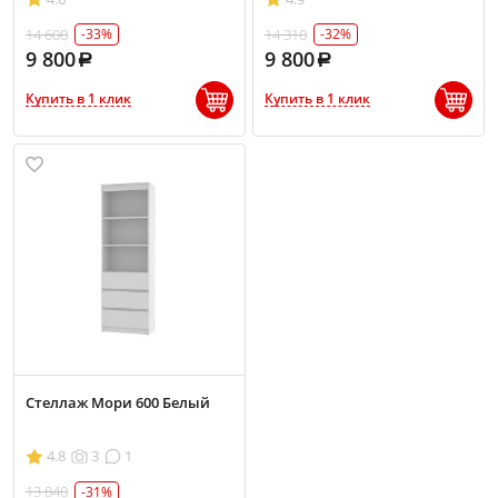
14 600
14 310
-33%
-32%
9 800
9 800
Купить в 1 клик
Купить в 1 клик
Стеллаж Мори 600 Белый
4.8
3
1
13 840
-31%