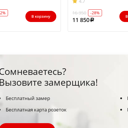
4.7
16 350
32%
-28%
В корзину
В
11 850
Сомневаетесь?
Вызовите замерщика!
Бесплатный замер
Бесплатная карта розеток