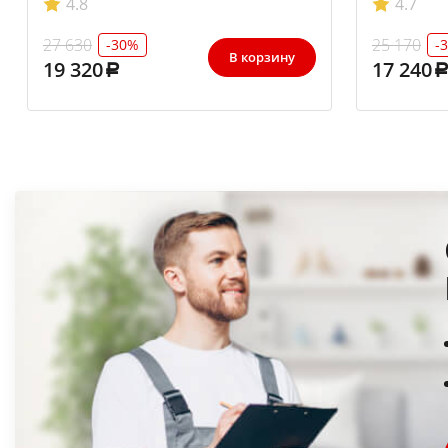
4.8
4.7
27 630
25 170
-30%
-
В корзину
19 320
17 240