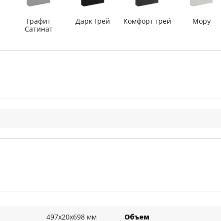
Графит
Дарк Грей
Комфорт грей
Мору
Сатинат
497x20x698 мм
Объем