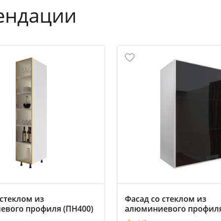
ендации
 стеклом из
Фасад со стеклом из
вого профиля (ПН400)
алюминиевого профиля
8мм