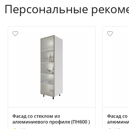
Персональные реком
Фасад со стеклом из
Фасад со
алюминиевого профиля (ПН600 )
алюминие
596х2018мм
396х201