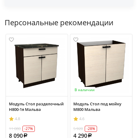
Персональные рекомендации
В наличии
Модуль Стол разделочный
Модуль Стол под мойку
Н800-1я Мальва
М800 Мальва
4.8
4.6
11 080
5 920
-27%
-28%
8 090
4 290