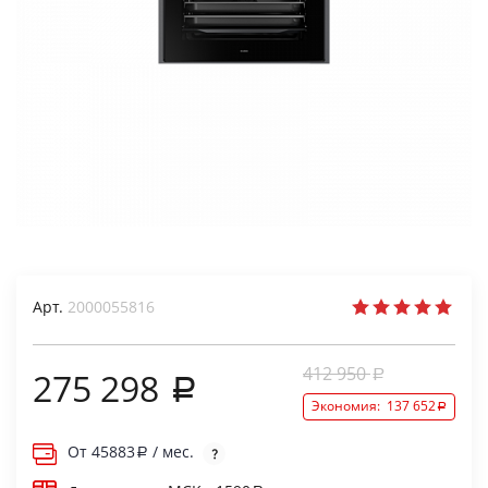
Арт.
2000055816
412 950
275 298
Экономия:
137 652
От
45883
/ мес.