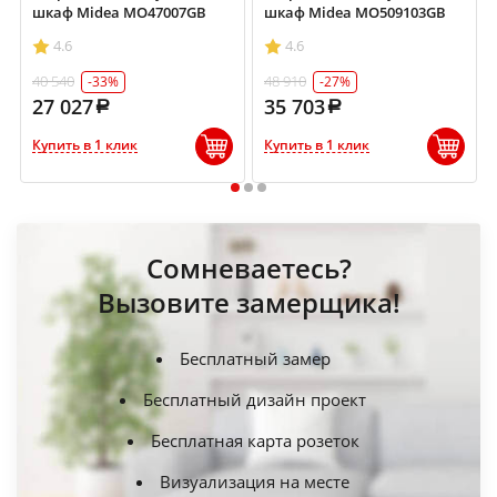
шкаф Midea MO47007GB
шкаф Midea MO509103GB
4.6
4.6
40 540
48 910
-33%
-27%
27 027
35 703
Купить в 1 клик
Купить в 1 клик
1
2
3
Сомневаетесь?
Вызовите замерщика!
Бесплатный замер
Бесплатный дизайн проект
Бесплатная карта розеток
Визуализация на месте