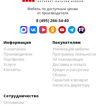
Мебель по доступным ценам
от производителя
8 (495) 266-34-40
Информация
Покупателям
О компании
Утилизация мебели
Производители
Программа лояльности
Портфолио
3d планировщик
Услуги
Доставка и оплата
Контакты
Кредит и рассрочка
Сборка
Гарантия и возврат
Написать директору
Сотрудничество
Оптовикам