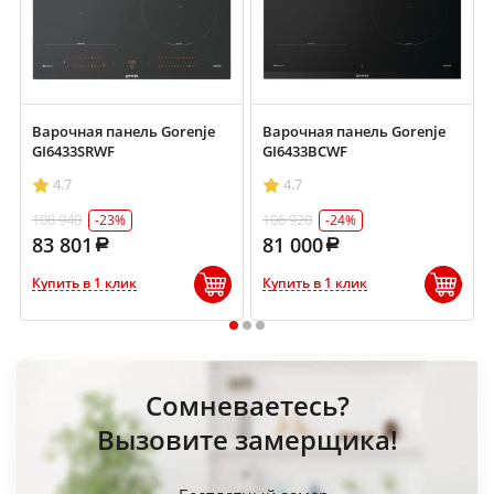
Варочная панель Gorenje
Варочная панель Gorenje
GI6433SRWF
GI6433BCWF
4.7
4.7
108 940
106 920
-23%
-24%
83 801
81 000
Купить в 1 клик
Купить в 1 клик
1
2
3
Сомневаетесь?
Вызовите замерщика!