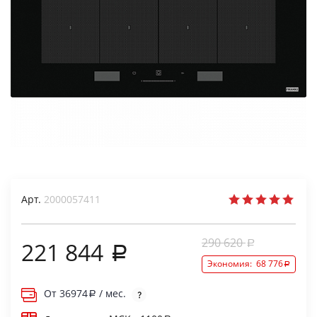
Арт.
2000057411
290 620
221 844
Экономия:
68 776
От
36974
/ мес.