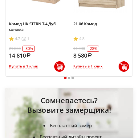
Комод НК STERN Т-4 Дуб
21.06 Комод
сонома
4.7
1
4.8
21 030
11 930
-30%
-28%
14 810
8 580
Купить в 1 клик
Купить в 1 клик
1
2
3
Сомневаетесь?
Вызовите замерщика!
Бесплатный замер
Бесплатный дизайн проект