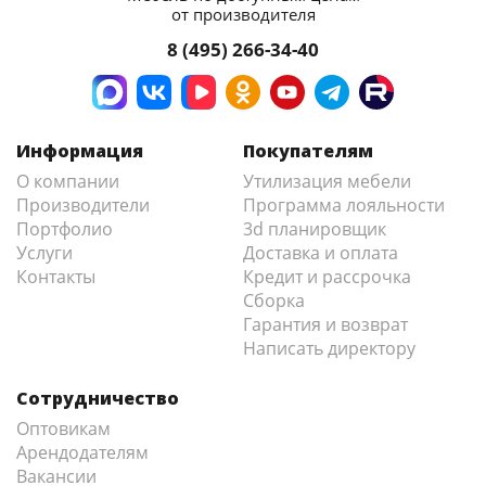
от производителя
8 (495) 266-34-40
Информация
Покупателям
О компании
Утилизация мебели
Производители
Программа лояльности
Портфолио
3d планировщик
Услуги
Доставка и оплата
Контакты
Кредит и рассрочка
Сборка
Гарантия и возврат
Написать директору
Сотрудничество
Оптовикам
Арендодателям
Вакансии