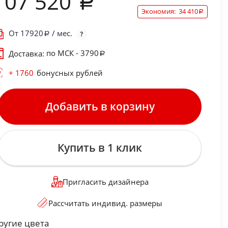
107 520
Экономия:
34 410
От
17920
/ мес.
по МСК - 3790
Доставка:
+ 1760
бонусных рублей
Добавить в корзину
Купить в 1 клик
Пригласить дизайнера
Рассчитать индивид. размеры
ругие цвета