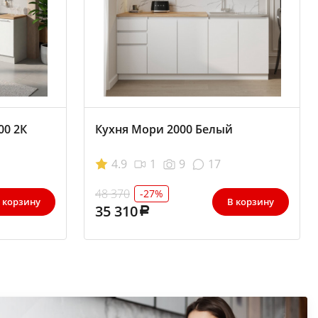
00 2К
Кухня Мори 2000 Белый
4.9
1
9
17
48 370
-27%
 корзину
В корзину
35 310