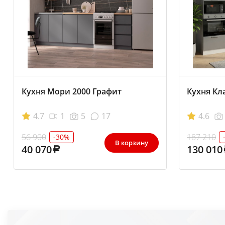
Кухня Мори 2000 Графит
Кухня Кл
4.7
1
5
17
4.6
56 900
187 210
-30%
В корзину
40 070
130 010