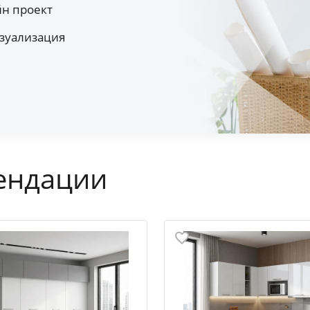
йн проект
зуализация
ендации