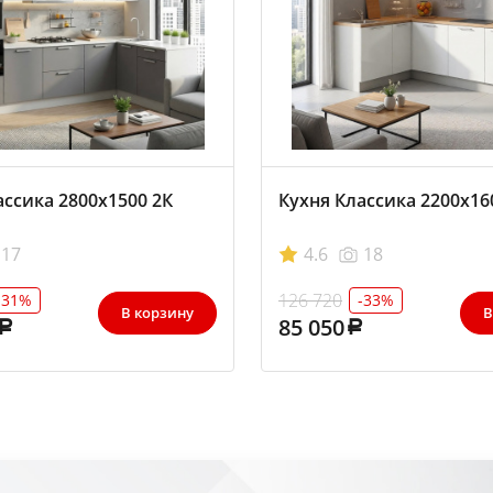
ассика 2800х1500 2К
Кухня Классика 2200х16
17
4.6
18
126 720
-31%
-33%
В корзину
В
85 050