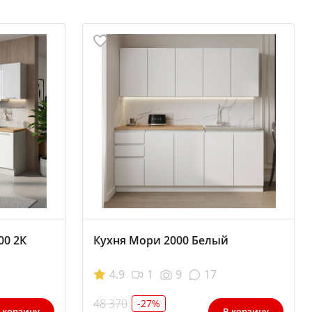
00 2К
Кухня Мори 2000 Белый
4.9
1
9
17
48 370
-27%
 корзину
В корзину