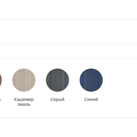
о
Кашемир
Серый
Синий
эмаль