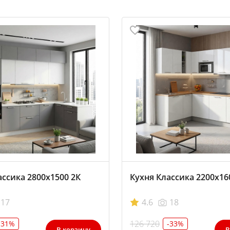
ассика 2800х1500 2К
Кухня Классика 2200х16
17
4.6
18
126 720
-31%
-33%
В корзину
В