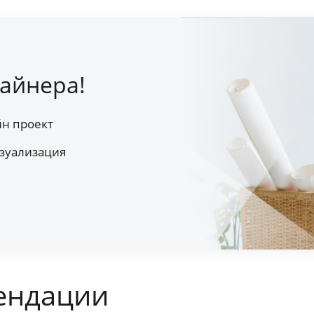
айнера!
йн проект
зуализация
ендации