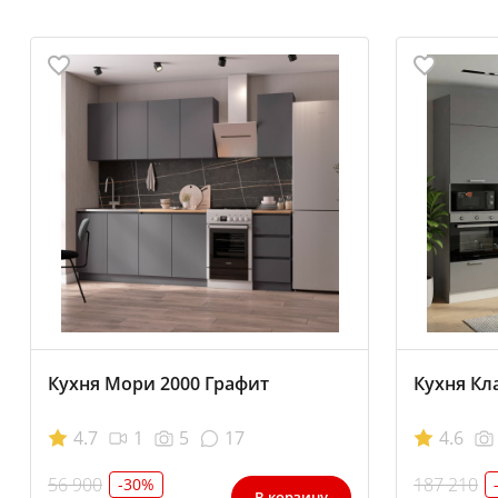
Кухня Мори 2000 Графит
Кухня Кл
4.7
1
5
17
4.6
56 900
187 210
-30%
В корзину