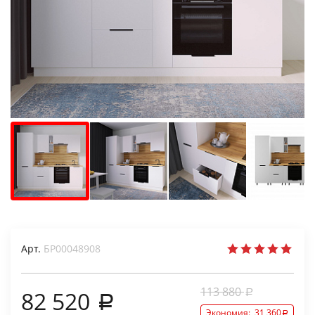
Арт.
БР00048908
113 880
82 520
Экономия:
31 360