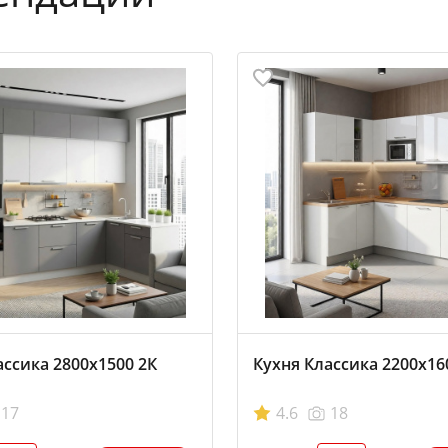
ассика 2800х1500 2К
Кухня Классика 2200х16
17
4.6
18