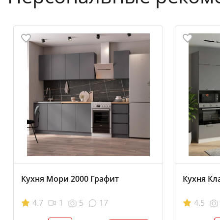
Кухня Мори 2000 Графит
Кухня Кл
4.7
1
5
17
4.5