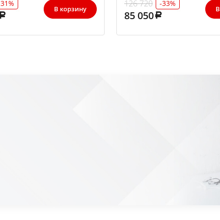
126 720
-31%
-33%
В корзину
В
85 050