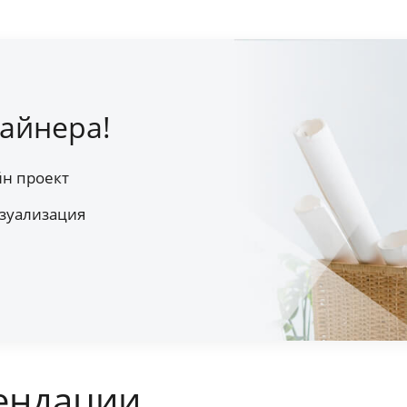
айнера!
йн проект
зуализация
ендации