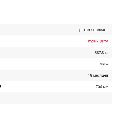
ретро / прованс
Кухни Вита
387,8 кг
МДФ
18 месяцев
й
706 мм