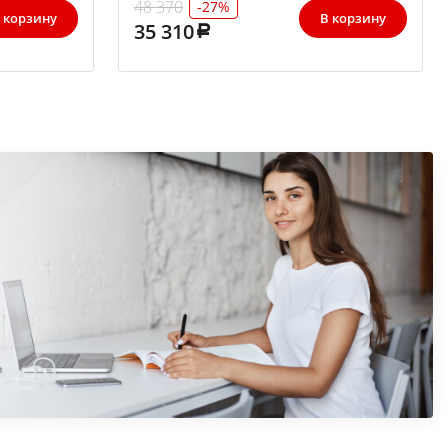
48 370
-27%
 корзину
В корзину
35 310