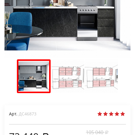
Арт.
ДС46873
105 040