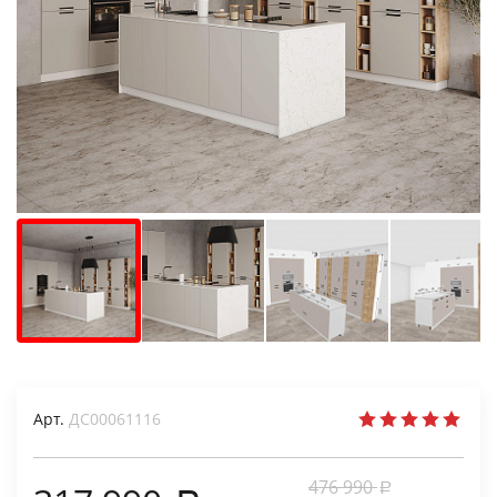
Арт.
ДС00061116
476 990