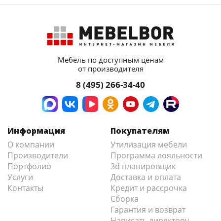
Мебель по доступным ценам
от производителя
8 (495) 266-34-40
Информация
Покупателям
О компании
Утилизация мебели
Производители
Программа лояльности
Портфолио
3d планировщик
Услуги
Доставка и оплата
Контакты
Кредит и рассрочка
Сборка
Гарантия и возврат
Написать директору