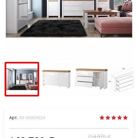
Арт.
00-00069024
214 870