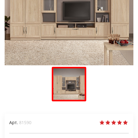
Арт.
81590