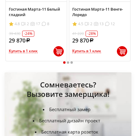
Гостиная Марта-11 Белый
Гостиная Марта-11 Венге-
гладкий
Лоредо
4.8
2
17
8
4.5
2
13
12
39 430
41 220
-24%
-28%
29 870
29 870
Купить в 1 клик
Купить в 1 клик
1
2
3
Сомневаетесь?
Вызовите замерщика!
Бесплатный замер
Бесплатный дизайн проект
Бесплатная карта розеток