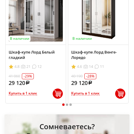
В наличии
В наличии
Шкаф-купе Лорд Белый
Шкаф-купе Лорд Венге-
гладкий
Лоредо
4.8
21
12
4.6
14
11
41 060
40 190
-29%
-28%
29 120
29 120
Купить в 1 клик
Купить в 1 клик
1
2
3
Сомневаетесь?