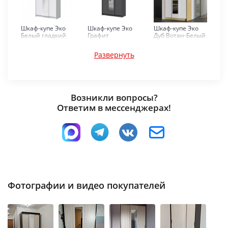
Шкаф-купе Эко
Шкаф-купе Эко
Шкаф-купе Эко
Белый гладкий
Графит
Дуб Вотан-Белый
гладкий
Развернуть
Возникли вопросы?
Ответим в мессенджерах!
Шкаф-купе Эко
Шкаф-купе Эко
Венге-Лоредо
Ясень шимо
Фотографии и видео покупателей