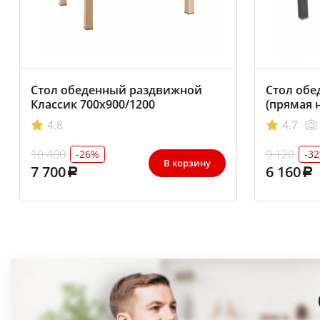
Стол обеденный раздвижной
Стол обе
Классик 700х900/1200
(прямая 
4.8
4.7
10 400
9 120
-26%
-3
В корзину
7 700
6 160