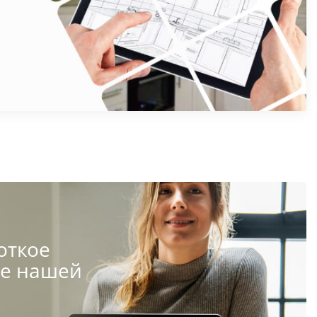
откое
те нашей