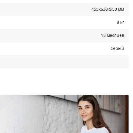
Стул Неаполь
Стул Неаполь
черный муар/
черный муар/
455x630x950 мм
Катания Лавендер
Катания Смок
8 кг
18 месяцев
Серый