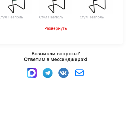
Стул Неаполь
Стул Неаполь
Стул Неаполь
черный муар/
черный муар/
черный муар/
Катания
Катания Браун
Катания Дарк Блю
Развернуть
Аквамарин
Возникли вопросы?
Ответим в мессенджерах!
Стул Неаполь
Стул Неаполь
Стул Неаполь
черный муар/
черный муар/
черный муар/
Катания Дасти-Б
Катания Флейм
Катания Айвори