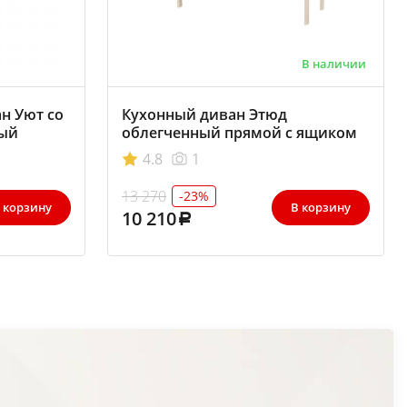
В наличии
н Уют со
Кухонный диван Этюд
вый
облегченный прямой с ящиком
1140
4.8
1
13 270
-23%
 корзину
В корзину
10 210