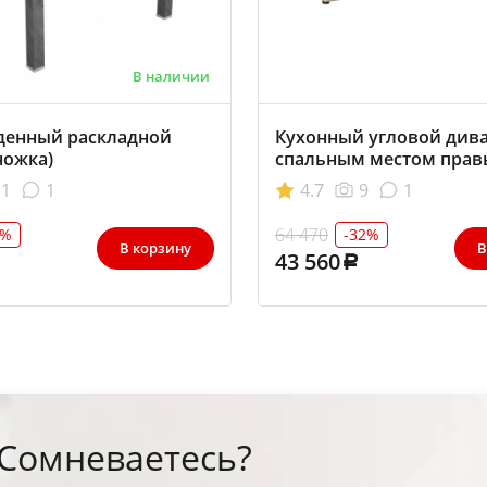
В наличии
денный раскладной
Кухонный угловой дива
ножка)
спальным местом пра
1
1
4.7
9
1
64 470
2%
-32%
В корзину
В
43 560
Сомневаетесь?