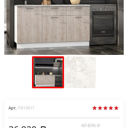
Арт.
ПЭ19071
47 870