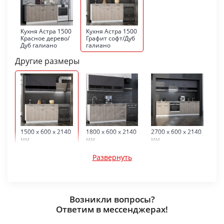
Кухня Астра 1500
Кухня Астра 1500
Красное дерево/
Графит софт/Дуб
Дуб галиано
галиано
Другие размеры
1500 x 600 x 2140
1800 x 600 x 2140
2700 x 600 x 2140
мм
мм
мм
Развернуть
Возникли вопросы?
Ответим в мессенджерах!
2900 x 600 x 2140
3100 x 600 x 2140
мм
мм