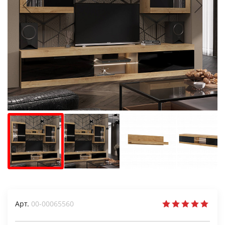
Арт.
00-00065560