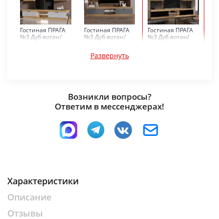
Гостиная ПРАГА
Гостиная ПРАГА
Гостиная ПРАГА
№3 Дуб вотан/
№3 Дуб вотан/
№3 Дуб вотан/
Белый гладкий
Графит софт
Черный глянец
Развернуть
Возникли вопросы?
Ответим в мессенджерах!
Гостиная ПРАГА
Гостиная ПРАГА
Гостиная ПРАГА
№3 Дуб делано/
№3 Дуб делано/
№3 Дуб делано/
Черный глянец
Белый гладкий
Графит софт
Характеристики
Описание
Отзывы